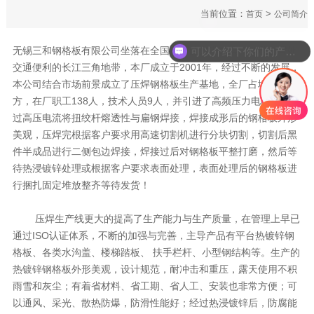
当前位置：
>
首页
公司简介
无锡三和钢格板有限公司坐落在全国知名的太湖之滨，地理位置处
可以介绍下你们的产品么
交通便利的长江三角地带，本厂成立于2001年，经过不断的发展，
本公司结合市场前景成立了压焊钢格板生产基地，全厂占地1258平
方，在厂职工138人，技术人员9人，并引进了高频压力电阻焊，通
过高压电流将扭绞杆熔透性与扁钢焊接，焊接成形后的钢格板外形
美观，压焊完根据客户要求用高速切割机进行分块切割，切割后黑
件半成品进行二侧包边焊接，焊接过后对钢格板平整打磨，然后等
待热浸镀锌处理或根据客户要求表面处理，表面处理后的钢格板进
行捆扎固定堆放整齐等待发货！
压焊生产线更大的提高了生产能力与生产质量，在管理上早已
通过ISO认证体系，不断的加强与完善，主导产品有平台热镀锌钢
格板、各类水沟盖、楼梯踏板、 扶手栏杆、小型钢结构等。生产的
热镀锌钢格板外形美观，设计规范，耐冲击和重压，露天使用不积
雨雪和灰尘；有着省材料、省工期、省人工、安装也非常方便；可
以通风、采光、散热防爆，防滑性能好；经过热浸镀锌后，防腐能