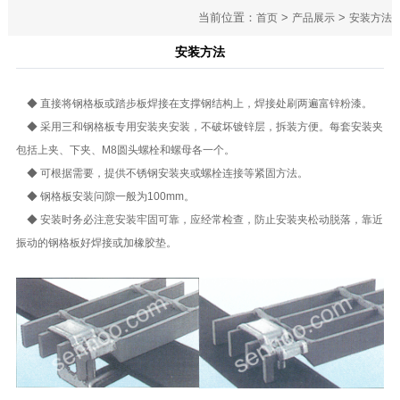
当前位置：
>
>
首页
产品展示
安装方法
安装方法
◆ 直接将
钢格板
或踏步板焊接在支撑钢结构上，焊接处刷两遍富锌粉漆。
◆ 采用三和钢格板专用安装夹安装，不破坏镀锌层，拆装方便。每套安装夹
包括上夹、下夹、M8圆头螺栓和螺母各一个。
◆ 可根据需要，提供不锈钢安装夹或螺栓连接等紧固方法。
◆ 钢格板安装问隙一般为100mm。
◆ 安装时务必注意安装牢固可靠，应经常检查，防止安装夹松动脱落，靠近
振动的钢格板好焊接或加橡胶垫。